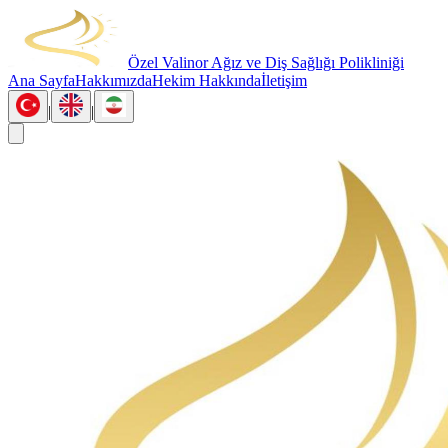
Özel Valinor Ağız ve Diş Sağlığı Polikliniği
Ana Sayfa
Hakkımızda
Hekim Hakkında
İletişim
|
|